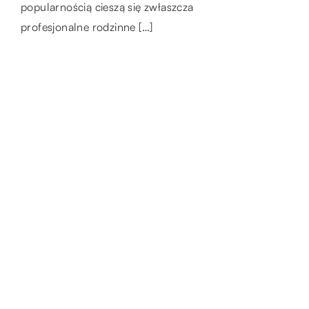
alternatywnych źródeł energii. W tej kategorii
założenie nawet […]
popularnością cieszą się zwłaszcza
ogromnym […]
profesjonalne rodzinne […]