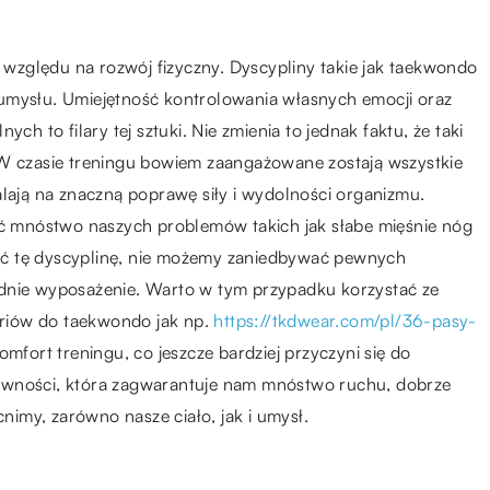
e względu na rozwój fizyczny. Dyscypliny takie jak taekwondo
umysłu. Umiejętność kontrolowania własnych emocji oraz
to filary tej sztuki. Nie zmienia to jednak faktu, że taki
 W czasie treningu bowiem zaangażowane zostają wszystkie
alają na znaczną poprawę siły i wydolności organizmu.
 mnóstwo naszych problemów takich jak słabe mięśnie nóg
ać tę dyscyplinę, nie możemy zaniedbywać pewnych
ednie wyposażenie. Warto w tym przypadku korzystać ze
riów do taekwondo jak np.
https://tkdwear.com/pl/36-pasy-
fort treningu, co jeszcze bardziej przyczyni się do
ywności, która zagwarantuje nam mnóstwo ruchu, dobrze
imy, zarówno nasze ciało, jak i umysł.