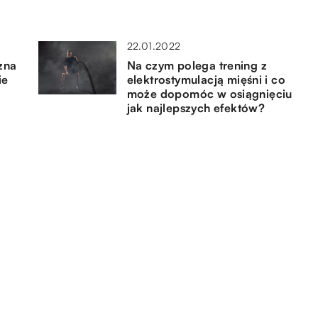
22.01.2022
zna
Na czym polega trening z
ie
elektrostymulacją mięśni i co
może dopomóc w osiągnięciu
jak najlepszych efektów?
25.02.2021
ć?
Typy aparatów ortodontycznych
– podobieństwa i różnice
05.03.2020
Jakie produkty stosować do
skóry wrażliwej i alergicznej?