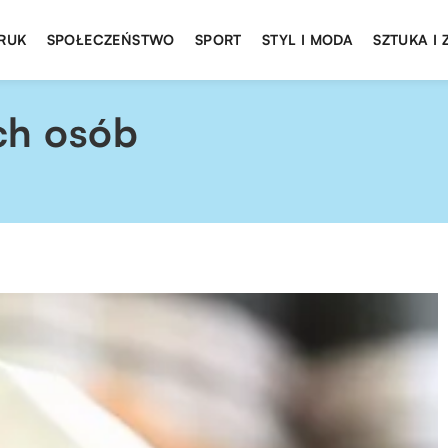
DRUK
SPOŁECZEŃSTWO
SPORT
STYL I MODA
SZTUKA I
ch osób