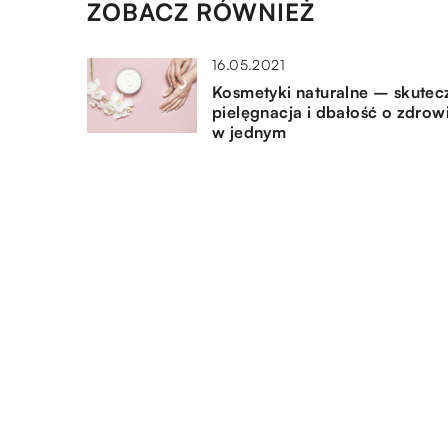
ZOBACZ RÓWNIEŻ
16.05.2021
Kosmetyki naturalne – skutec
pielęgnacja i dbałość o zdrow
w jednym
12.06.2020
Nerwica – jak należy ją leczy
03.12.2020
Jak zabezpieczyć się przed
koronawirusem?
DODAJ KOMENTARZ