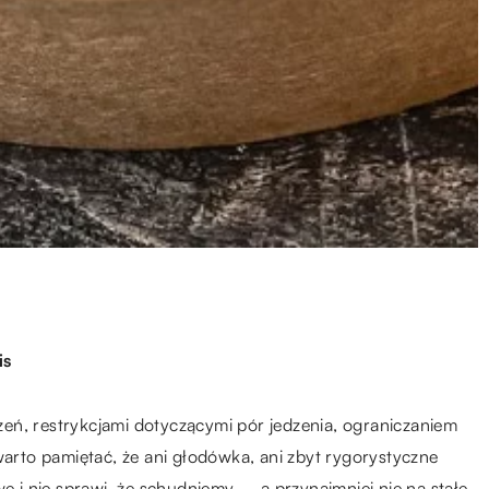
is
eń, restrykcjami dotyczącymi pór jedzenia, ograniczaniem
warto pamiętać, że ani głodówka, ani zbyt rygorystyczne
e i nie sprawi, że schudniemy – a przynajmniej nie na stałe.