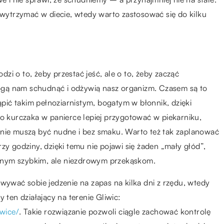
m wytrzymać w diecie, wtedy warto zastosować się do kilku
i o to, żeby przestać jeść, ale o to, żeby zacząć
gą nam schudnąć i odżywią nasz organizm. Czasem są to
ić takim pełnoziarnistym, bogatym w błonnik, dzięki
go kurczaka w panierce lepiej przygotować w piekarniku,
 nie muszą być nudne i bez smaku. Warto też tak zaplanować
 trzy godziny, dzięki temu nie pojawi się żaden „mały głód”,
 innym szybkim, ale niezdrowym przekąskom.
wywać sobie jedzenie na zapas na kilka dni z rzędu, wtedy
 ten działający na terenie Gliwic:
iwice/
. Takie rozwiązanie pozwoli ciągle zachować kontrolę