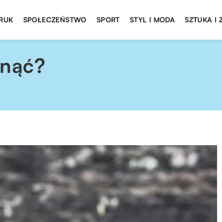
DRUK
SPOŁECZEŃSTWO
SPORT
STYL I MODA
SZTUKA I
dnąć?