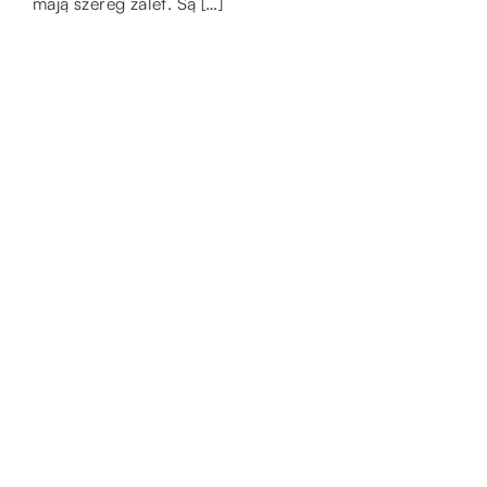
mają szereg zalet. Są […]
zestawu […]