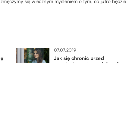
e zmęczymy się wiecznym myśleniem o tym, co jutro będzie
07.07.2019
ię
Jak się chronić przed
promieniowaniem telefonu?
09.08.2020
ch
Zalety używania oleju
nierafinowanego
19.08.2021
im
Czym zajmuje się kardiolog?