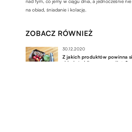
nad tym, co jemy w ciągu dnia, a jednocześnie ni
na obiad, śniadanie i kolację.
ZOBACZ RÓWNIEŻ
30.12.2020
Z jakich produktów powinna s
składać zbilansowana dieta?
25.02.2021
Typy aparatów ortodontyczny
– podobieństwa i różnice
02.01.2020
Imprezowe szaleństwo w dzik
kolorze