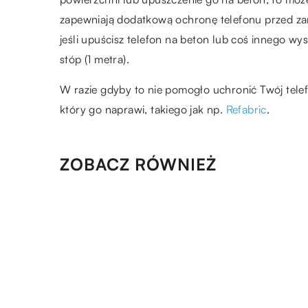
zapewniają dodatkową ochronę telefonu przed zar
jeśli upuścisz telefon na beton lub coś innego w
stóp (1 metra).
W razie gdyby to nie pomogło uchronić Twój tele
który go naprawi, takiego jak np.
Refabric
.
ZOBACZ RÓWNIEŻ
30.04.2021
Przegląd podstawowych
rodzajów styczników
25.07.2020
Drukarki 3D – coraz większy
wybór na rynku