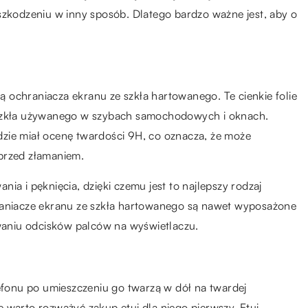
szkodzeniu w inny sposób. Dlatego bardzo ważne jest, aby o
 ochraniacza ekranu ze szkła hartowanego. Te cienkie folie
 szkła używanego w szybach samochodowych i oknach.
zie miał ocenę twardości 9H, co oznacza, że może
przed złamaniem.
ia i pęknięcia, dzięki czemu jest to najlepszy rodzaj
hraniacze ekranu ze szkła hartowanego są nawet wyposażone
aniu odcisków palców na wyświetlaczu.
lefonu po umieszczeniu go twarzą w dół na twardej
 warto rozważyć zakup etui dla niego pierwszy. Etui