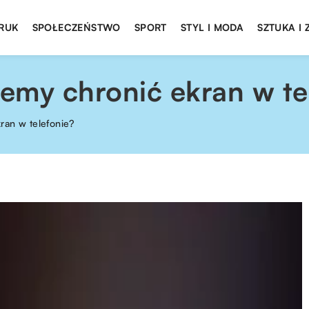
DRUK
SPOŁECZEŃSTWO
SPORT
STYL I MODA
SZTUKA I
emy chronić ekran w te
ran w telefonie?