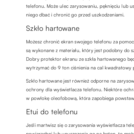
telefonu. Może ulec zarysowaniu, pęknięciu lub u
niego dbać i chronić go przed uszkodzeniami.
Szkło hartowane
Możesz chronić ekran swojego telefonu za pomocą
są wykonane z materiału, który jest podobny do
Dobry protektor ekranu ze szkła hartowanego będ
wytrzymać do 9 ton ciśnienia na cal kwadratowy 
Szkło hartowane jest również odporne na zarysowan
ochrony dla wyświetlacza telefonu. Niektóre oc
w powłokę oleofobową, która zapobiega powstaw
Etui do telefonu
Jeśli martwisz się o zarysowania wyświetlacza te
powierzchni lub upuszczenie go na beton, to może