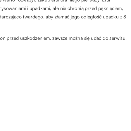
ysowaniami i upadkami, ale nie chronią przed pęknięciem,
ystarczająco twardego, aby złamać jego odległość upadku z 3
fon przed uszkodzeniem, zawsze można się udać do serwisu,
16.08.2021
Jak powstają maszyny?
11.03.2019
Jakie urządzenia najczęściej
używane są na budowie?