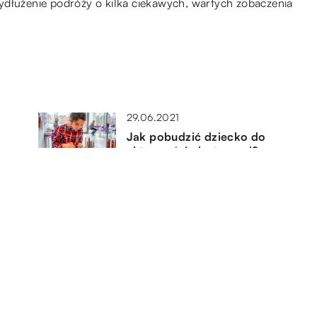
ydłużenie podróży o kilka ciekawych, wartych zobaczenia
29.06.2021
Jak pobudzić dziecko do
aktywności plastycznej?
16.07.2019
Rodzaje nawozów do akwarium
24.04.2018
a
Przydatne akcesoria dla yorków