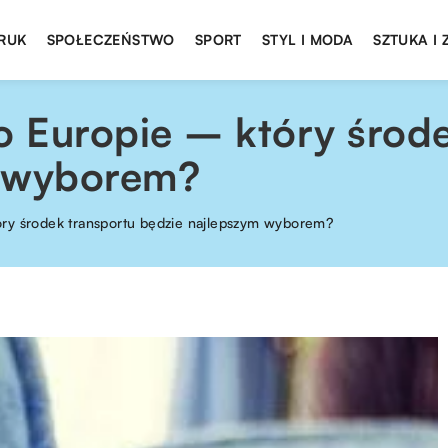
DRUK
SPOŁECZEŃSTWO
SPORT
STYL I MODA
SZTUKA I
 Europie – który środe
m wyborem?
ry środek transportu będzie najlepszym wyborem?