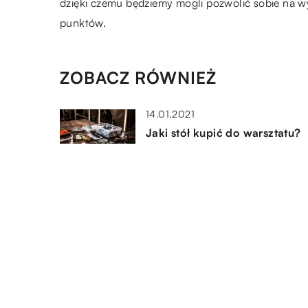
dzięki czemu będziemy mogli pozwolić sobie na w
punktów.
ZOBACZ RÓWNIEŻ
14.01.2021
Jaki stół kupić do warsztatu?
09.12.2020
Co spakować na survival?
24.09.2019
Jakie są najlepsze opakowani
dla płyt cd?