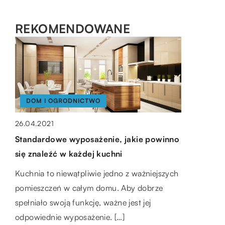
REKOMENDOWANE
DOM I OGRODNICTWO
26.04.2021
ŻYCIE CODZIENNE
PRZEMYSŁ I TECHNIKA
Standardowe wyposażenie, jakie powinno
się znaleźć w każdej kuchni
24.07.2020
10.11.2022
Kuchnia to niewątpliwie jedno z ważniejszych
Jak dobierać sukienki w zależności od
Rodzaje klejów i ich zastosowanie
pomieszczeń w całym domu. Aby dobrze
okazji?
Kleje to substancje, które umożliwiają
spełniało swoją funkcję, ważne jest jej
W sklepach można znaleźć wiele
sklejanie się rzeczy. Ten artykuł opisuje
odpowiednie wyposażenie. […]
oryginalnych fasonów odzieżowych, które
właściwości i rodzaje klejów, jak również ich