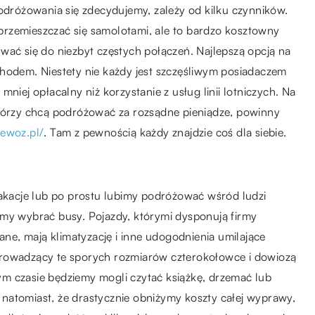
podróżowania się zdecydujemy, zależy od kilku czynników.
rzemieszczać się samolotami, ale to bardzo kosztowny
wać się do niezbyt częstych połączeń. Najlepszą opcją na
chodem. Niestety nie każdy jest szczęśliwym posiadaczem
niej opłacalny niż korzystanie z usług linii lotniczych. Na
i, którzy chcą podróżować za rozsądne pieniądze, powinny
ewoz.pl/
. Tam z pewnością każdy znajdzie coś dla siebie.
kacje lub po prostu lubimy podróżować wśród ludzi
śmy wybrać busy. Pojazdy, którymi dysponują firmy
e, mają klimatyzację i inne udogodnienia umilające
prowadzący te sporych rozmiarów czterokołowce i dowiozą
m czasie będziemy mogli czytać książkę, drzemać lub
natomiast, że drastycznie obniżymy koszty całej wyprawy,