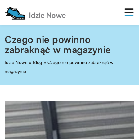
Czego nie powinno
zabraknąć w magazynie
Idzie Nowe
»
Blog
»
Czego nie powinno zabraknąć w
magazynie