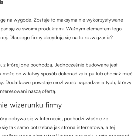
is
agę na wygodę. Zostaje to maksymalnie wykorzystywane
ekspansję ze swoimi produktami. Ważnym elementem tego
lnej. Dlaczego firmy decydują się na to rozwiązanie?
kę, z której one pochodzą. Jednocześnie budowane jest
ku może on w łatwy sposób dokonać zakupu lub chociaż mieć
rmy. Dodatkowo powstaje możliwość nagradzania tych, którzy
nteresowani naszą ofertą.
ie wizerunku firmy
óry odbywa się w Internecie, pochodzi właśnie ze
 się tak samo potrzebna jak strona internetowa, a tej
y realizowane z ekspertami i z tego powodu warto zapoznać