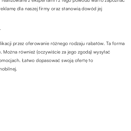
 reklamę dla naszej firmy oraz stanowią dowód jej
t
likacji przez oferowanie różnego rodzaju rabatów. Ta forma
ę. Można również (oczywiście za jego zgodą) wysyłać
romocjach. Łatwo dopasować swoją ofertę to
obilnej.
14.03.2021
 ją
Wszechstronne zastosowanie
folii w polskich branżach