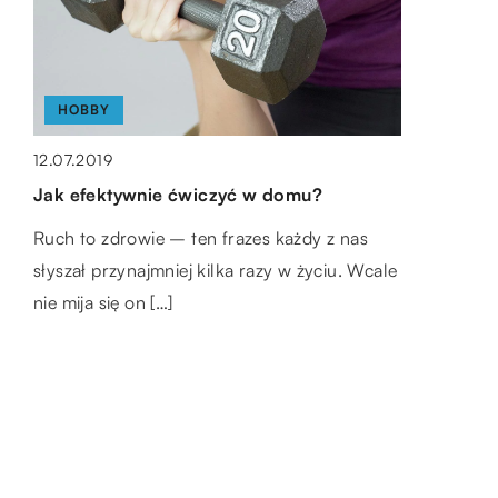
samochodu wie, jak istotne są regularne
Smak pitej kawy […]
badania i przeglądy techniczne pojazdu.
Tylko one pozwalają określić […]
HOBBY
12.07.2019
Jak efektywnie ćwiczyć w domu?
Ruch to zdrowie – ten frazes każdy z nas
słyszał przynajmniej kilka razy w życiu. Wcale
nie mija się on […]