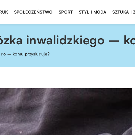
DRUK
SPOŁECZEŃSTWO
SPORT
STYL I MODA
SZTUKA I
zka inwalidzkiego – k
ego – komu przysługuje?