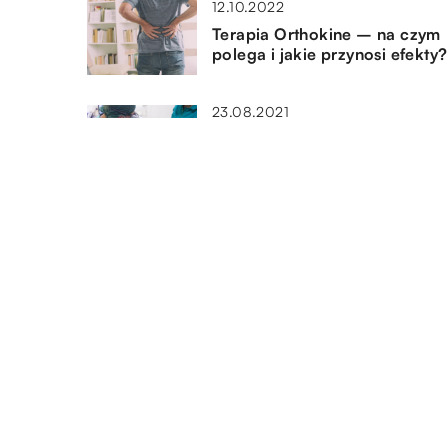
12.10.2022
Terapia Orthokine – na czym
polega i jakie przynosi efekty?
23.08.2021
Jakie działania i zabiegi
obejmuje profilaktyka
stomatologiczna?
07.10.2022
Kiedy mamy do czynienia z
wypaleniem zawodowym?
DODAJ KOMENTARZ