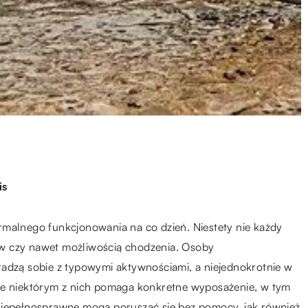
is
rmalnego funkcjonowania na co dzień. Niestety nie każdy
w czy nawet możliwością chodzenia. Osoby
radzą sobie z typowymi aktywnościami, a niejednokrotnie w
cie niektórym z nich pomaga konkretne wyposażenie, w tym
niepełnosprawne mogą poruszać się bez pomocy, jak również