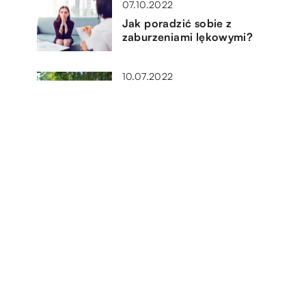
07.10.2022
Jak poradzić sobie z
zaburzeniami lękowymi?
10.07.2022
Opieka nad seniorem – jak
przygotować mieszkanie do
wyjątkowych potrzeb?
03.10.2022
Jak przeprowadzić głodówkę i
czy warto?