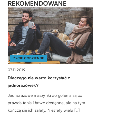
REKOMENDOWANE
DOM I OGRODNICTWO
BIZNES
ŻYCIE CODZIENNE
20.05.2019
11.06.2021
07.11.2019
Jak zaprojektować wnętrze w stylu
Koperty bezpieczne – niezawodne
Dlaczego nie warto korzystać z
minimalistycznym?
rozwiązania w transporcie dokumentów i
jednorazówek?
pieniędzy
Minimalizm to filozofia oscylująca wokół
Jednorazowe maszynki do golenia są co
potrzeby osiągnięcia ładu i harmonii w życiu.
Zdarza się, że pojawia się potrzeba transportu
prawda tanie i łatwo dostępne, ale na tym
Jego kluczowym elementem jest ograniczenie
ważnych dokumentów lub dużych sum
kończą się ich zalety. Niestety wielu […]