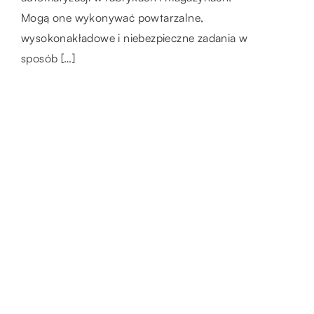
mieszkaniu. Proces ten […]
wówczas solidnie odpocząć, zwolnić nieco
Mogą one wykonywać powtarzalne,
tempo i […]
wysokonakładowe i niebezpieczne zadania w
sposób […]