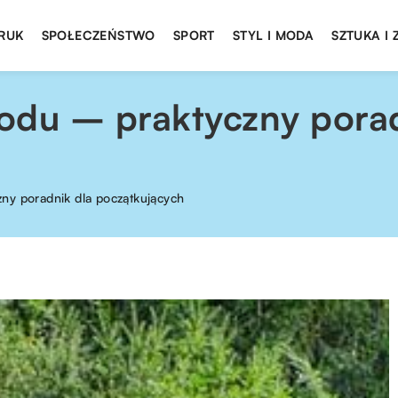
DRUK
SPOŁECZEŃSTWO
SPORT
STYL I MODA
SZTUKA I
odu – praktyczny porad
ny poradnik dla początkujących