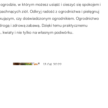
rodzie, w którym możesz usiąść i cieszyć się spokojem i
chnących ziół. Odkryj radość z ogrodnictwa i pielęgnuj
zątkującym, czy doświadczonym ogrodnikiem. Ogrodnictwo
niedrogą i zdrową zabawą. Dzięki temu praktycznemu
, kwiaty i nie tylko na własnym podwórku.
13.04.2022
Oliwa z oliwek – co warto
wiedzieć?
12.06.2022
Farby – na co zwrócić uwagę
przy ich wyborze?