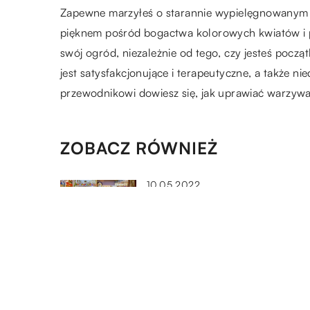
Zapewne marzyłeś o starannie wypielęgnowanym og
pięknem pośród bogactwa kolorowych kwiatów i pa
swój ogród, niezależnie od tego, czy jesteś poc
jest satysfakcjonujące i terapeutyczne, a także 
przewodnikowi dowiesz się, jak uprawiać warzywa
ZOBACZ RÓWNIEŻ
10.05.2022
Sklep z dewocjonaliami – co
można tam kupić?
15.04.2020
Jak powinno wyglądać
zaproszenie ślubne?