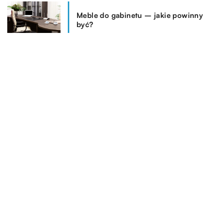
Meble do gabinetu – jakie powinny
być?
REKOMENDOWANE
ŻYCIE CODZIENNE
BIZNES
HOBBY