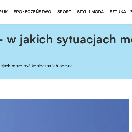
DRUK
SPOŁECZEŃSTWO
SPORT
STYL I MODA
SZTUKA I
 w jakich sytuacjach m
acjach może być konieczna ich pomoc