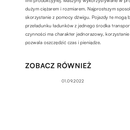
linii produkcyjnej. Maszyny wykorzystywane w pr
dużym ciężarem i rozmiarem. Najprostszym sposob
skorzystanie z pomocy dźwigu. Pojazdy te mogą b
przeładunku ładunków z jednego środka transport
czynności ma charakter jednorazowy, korzystanie
pozwala oszczędzić czas i pieniądze.
ZOBACZ RÓWNIEŻ
01.09.2022
Dlaczego musisz mieć folię do
samochodu?
01.09.2020
Jak określić wartość auta prz
sprzedażą?