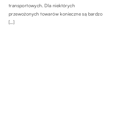
transportowych. Dla niektórych
wykorzystanie gzymsów elewacyjnych. Czym
mechanicznym. Decyduje o zachowaniu auta
przewożonych towarów konieczne są bardzo
są gzymsy? […]
w trakcie jazdy oraz […]
[…]