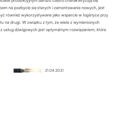
ocesie produkcyjnym bardzo często charakteryzują się
em na pozbycie się starych i zamontowanie nowych, jest
yć również wykorzystywane jako wsparcie w logistyce przy
u na drugi. W związku z tym, że wiele z wymienionych
 z usług dźwigowych jest optymalnym rozwiązaniem, które
21.04.2021
Wynajem długoterminowy
samochodów – czy to się
opłaca?
15.03.2021
ed
Kilka powodów, dlaczego Twoja
firma potrzebuje aplikacji