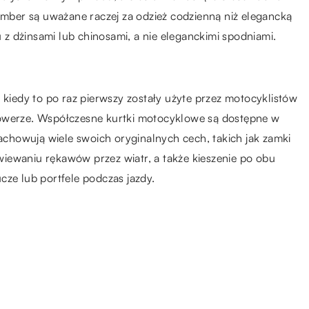
bomber są uważane raczej za odzież codzienną niż elegancką
u z dżinsami lub chinosami, a nie eleganckimi spodniami.
 kiedy to po raz pierwszy zostały użyte przez motocyklistów
rowerze. Współczesne kurtki motocyklowe są dostępne w
zachowują wiele swoich oryginalnych cech, takich jak zamki
iewaniu rękawów przez wiatr, a także kieszenie po obu
cze lub portfele podczas jazdy.
27.07.2021
y
Praca w korporacji – jak się
ubierać, jeśli nie ma dress codu?