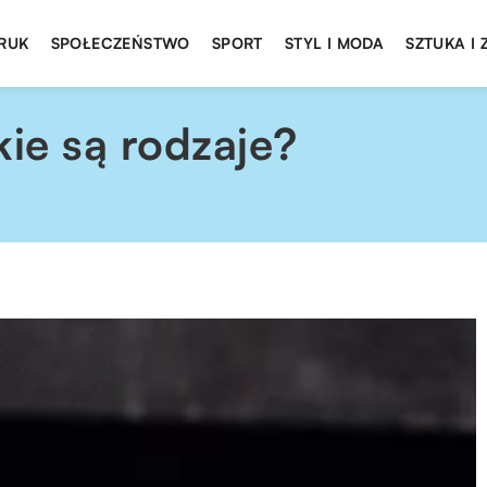
DRUK
SPOŁECZEŃSTWO
SPORT
STYL I MODA
SZTUKA I
kie są rodzaje?