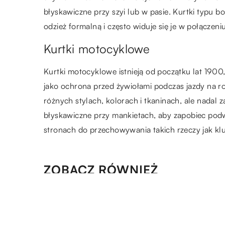
błyskawiczne przy szyi lub w pasie. Kurtki typu 
odzież formalną i często widuje się je w połączeni
Kurtki motocyklowe
Kurtki motocyklowe istnieją od początku lat 1900,
jako ochrona przed żywiołami podczas jazdy na 
różnych stylach, kolorach i tkaninach, ale nadal 
błyskawiczne przy mankietach, aby zapobiec podw
stronach do przechowywania takich rzeczy jak klu
ZOBACZ RÓWNIEŻ
13.06.2022
Wianek ślubny na głowę – cz
warto?