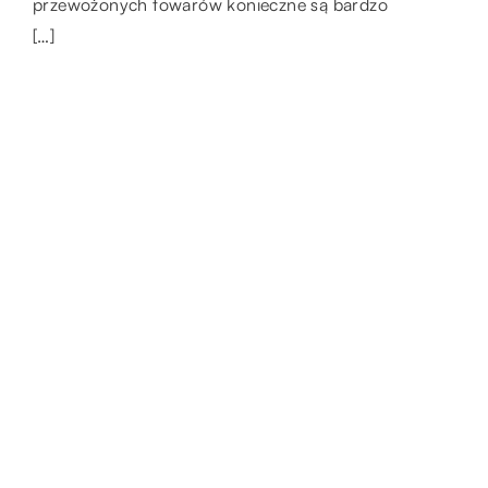
przewożonych towarów konieczne są bardzo
gastronomicznych, które […]
[…]