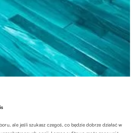
is
boru, ale jeśli szukasz czegoś, co będzie dobrze działać w