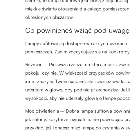
salonie, to lampa sufitowa jest jedną z najbardz
miękkie światło otoczenia dla całego pomieszcze
określonych obszarów.
Co powinieneś wziąć pod uwagę
Lampy sufitowe są dostępne w różnych wzorach, s
pomieszczeń. Zanim zdecydujesz się na konkretny
Rozmiar – Pierwszą rzeczą, na którą musisz zwró
pokoju, czy nie. W większości przypadków powinn
inne rzeczy w Twoim salonie, ale również wystarcz
uderzała w głowę, gdy pod nią przechodzisz. Jeśl
wysokości, aby nie uderzały głową o lampę podcz
Moc oświetlenia – Dobra lampa sufitowa powinna b
jak salony, korytarze i sypialnie, nie powodując
przykład, jeśli chcesz mieć lampę do czytania w sy