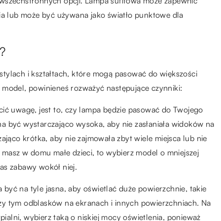
iej wszechstronnych opcji. Lampa sufitowa może zapewnić
nia lub może być używana jako światło punktowe dla
?
tylach i kształtach, które mogą pasować do większości
 model, powinieneś rozważyć następujące czynniki:
cić uwagę, jest to, czy lampa będzie pasować do Twojego
a być wystarczająco wysoka, aby nie zasłaniała widoków na
ająco krótka, aby nie zajmowała zbyt wiele miejsca lub nie
i masz w domu małe dzieci, to wybierz model o mniejszej
as zabawy wokół niej.
yć na tyle jasna, aby oświetlać duże powierzchnie, takie
 przy tym odblasków na ekranach i innych powierzchniach. Na
pialni, wybierz taką o niskiej mocy oświetlenia, ponieważ