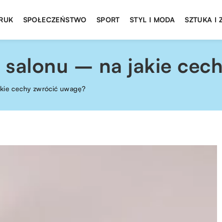
DRUK
SPOŁECZEŃSTWO
SPORT
STYL I MODA
SZTUKA I
 salonu – na jakie cec
akie cechy zwrócić uwagę?