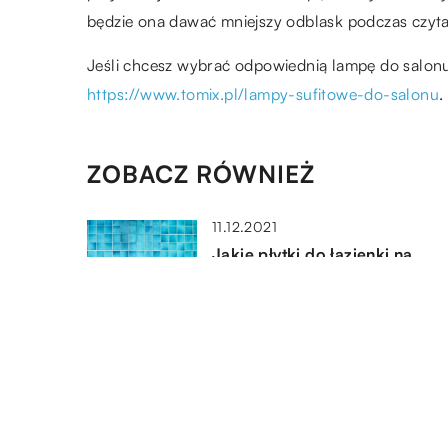
będzie ona dawać mniejszy odblask podczas czyta
Jeśli chcesz wybrać odpowiednią lampę do salonu
https://www.tomix.pl/lampy-sufitowe-do-salonu
.
ZOBACZ RÓWNIEŻ
11.12.2021
Jakie płytki do łazienki na
podłogę i na ścianę?
21.11.2017
Wydajność kotłów węglowych
06.11.2017