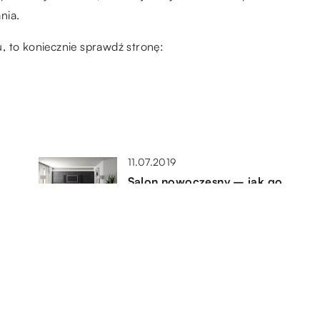
nia.
, to koniecznie sprawdź stronę:
11.07.2019
Salon nowoczesny – jak go
urządzić, by stał się
funkcjonalny?
06.08.2021
.
Sprawne sprzątanie mieszkania
01.09.2022