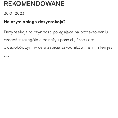
REKOMENDOWANE
ŻYCIE CODZIENNE
30.01.2023
Na czym polega dezynsekcja?
Dezynsekcja to czynność polegająca na potraktowaniu
czegoś (szczególnie odzieży i pościeli) środkiem
owadobójczym w celu zabicia szkodników. Termin ten jest
[…]
BEZ KATEGORII
12.04.2022
Kostka brukowa – o czym warto pamiętać?
Kostka brukowa może być wykonana z betonu lub
cementu, pod warunkiem że jej powierzchnia jest twarda i
płaska. Są one […]