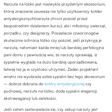
Narzuta na łóżko jest niezwykle przydatnym akcesorium,
której znaczenie zauważą nie tylko użytkownicy kołder
antyalergicznych(narzuta chroni pościel przed
bezpośrednim działaniem kurzu), ale i miłośnicy zwierząt,
porządku, czy designerzy. Posiadacze czworonogów
skutecznie ochroną łóżko czy pościel, jeśli przykryją je
narzutą, natomiast każda mniej lub bardziej perfekcyjna
pani domu z pewnością wie, że narzuty sprawiają, iż
sypialnia wygląda na dużo bardziej uporządkowaną,
łatwiej też ją w czystości utrzymać. Żaden projektant
wnętrz nie wyobraża sobie sypialni bez tego akcesorium
– dobrze dobrana do
kołdry antyalergicznej
czy
puchowej, narzuta na łóżko, doda sypialni elegancji,
ekstrawagancji lub sielskości.
Jeśli zatem zastanawiacie się, czy zakup narzuty jest