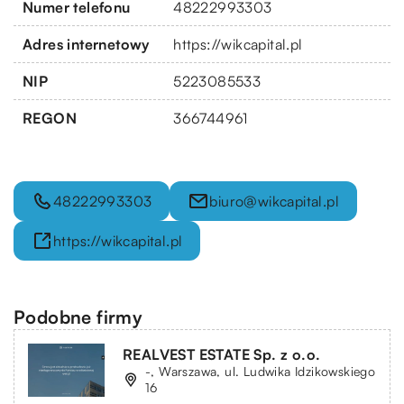
Numer telefonu
48222993303
Adres internetowy
https://wikcapital.pl
NIP
5223085533
REGON
366744961
48222993303
biuro@wikcapital.pl
https://wikcapital.pl
Podobne firmy
REALVEST ESTATE Sp. z o.o.
-, Warszawa, ul. Ludwika Idzikowskiego
16