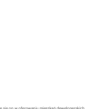
je się on w oferowaniu mieszkań deweloperskich