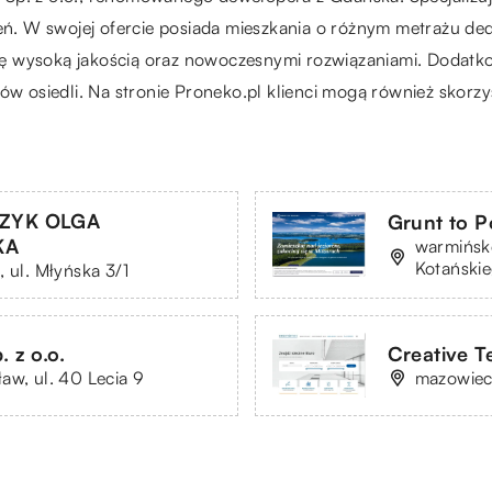
ień. W swojej ofercie posiada mieszkania o różnym metrażu d
ę wysoką jakością oraz nowoczesnymi rozwiązaniami. Dodatko
ców osiedli. Na stronie Proneko.pl klienci mogą również skorz
ZYK OLGA
Grunt to Po
KA
warmińsko
Kotańskie
 ul. Młyńska 3/1
z o.o.
Creative 
aw, ul. 40 Lecia 9
mazowieck