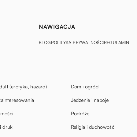
NAWIGACJA
BLOG
POLITYKA PRYWATNOŚCI
REGULAMIN
dult (erotyka, hazard)
Dom i ogród
zainteresowania
Jedzenie i napoje
omości
Podróże
i druk
Religia i duchowość