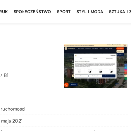
DRUK
SPOŁECZEŃSTWO
SPORT
STYL I MODA
SZTUKA I
/ B1
eruchomości
 maja 2021