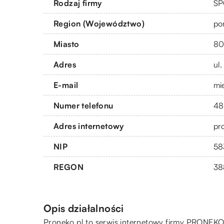
Rodzaj firmy
SP
Region (Województwo)
po
Miasto
80
Adres
ul
E-mail
mi
Numer telefonu
48
Adres internetowy
pr
NIP
58
REGON
38
Opis działalności
Proneko
.pl to serwis internetowy firmy PRONEKO