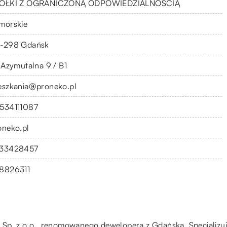
ÓŁKI Z OGRANICZONĄ ODPOWIEDZIALNOŚCIĄ
morskie
-298 Gdańsk
. Azymutalna 9 / B1
eszkania@proneko.pl
534111087
oneko.pl
33428457
8826311
 Sp. z o.o., renomowanego dewelopera z Gdańska. Specjalizu