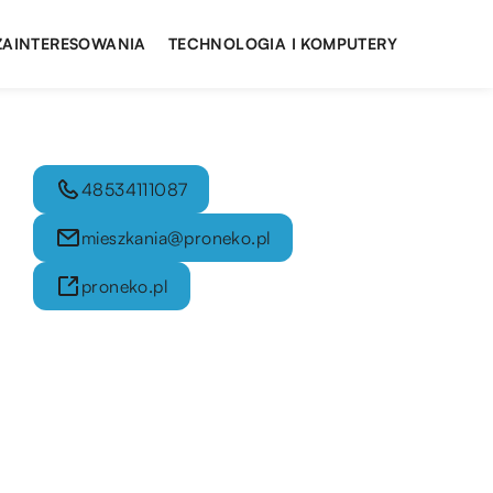
 ZAINTERESOWANIA
TECHNOLOGIA I KOMPUTERY
48534111087
mieszkania@proneko.pl
proneko.pl