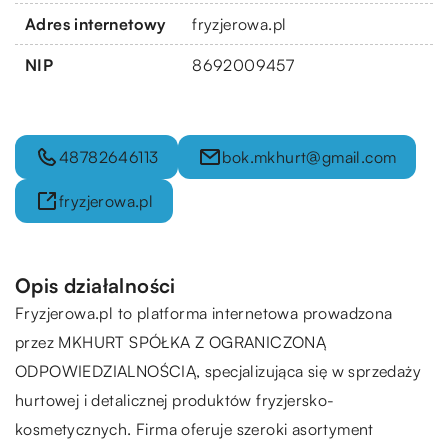
Adres internetowy
fryzjerowa.pl
NIP
8692009457
48782646113
bok.mkhurt@gmail.com
fryzjerowa.pl
Opis działalności
Fryzjerowa.pl
to platforma internetowa prowadzona
przez MKHURT SPÓŁKA Z OGRANICZONĄ
ODPOWIEDZIALNOŚCIĄ, specjalizująca się w sprzedaży
hurtowej i detalicznej produktów fryzjersko-
kosmetycznych. Firma oferuje szeroki asortyment