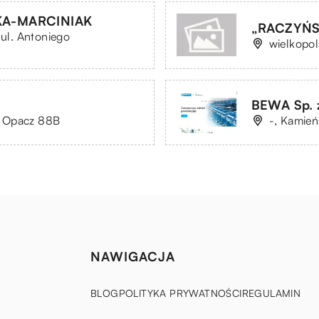
A-MARCINIAK
„RACZYŃSK
 ul. Antoniego
wielkopol
BEWA Sp. z
, Opacz 88B
-, Kamień
NAWIGACJA
BLOG
POLITYKA PRYWATNOŚCI
REGULAMIN