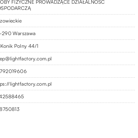
OBY FIZYCZNE PROWADZĄCE DZIAŁALNOŚĆ
OSPODARCZĄ
zowieckie
-290 Warszawa
. Konik Polny 44/1
lep@lightfactory.com.pl
792019606
ps://lightfactory.com.pl
42588465
8750813