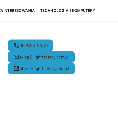
 ZAINTERESOWANIA
TECHNOLOGIA I KOMPUTERY
48792019606
sklep@lightfactory.com.pl
https://lightfactory.com.pl