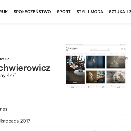
DRUK
SPOŁECZEŃSTWO
SPORT
STYL I MODA
SZTUKA I
owicz
echwierowicz
lny 44/1
znes
 listopada 2017