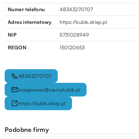
Numer telefonu
48343270707
Adres internetowy
https://kubik.sklep.pl
NIP
5731028949
REGON
150120653
48343270707
ksiegowosc@saunykubik.pl
https://kubik.sklep.pl
Podobne firmy