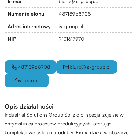
E-mail
biuro@is-group.pl
Numer telefonu
48713968708
Adres internetowy
is-group.pl
NIP
9131617970
48713968708
biuro@is-group.pl
is-group.pl
Opis działalności
Industrial Solutions Group Sp. z o.o. specjalizuje się w
optymalizacji procesów produkcyjnych, oferując
kompleksowe usługi i produkty. Firma działa w obszarze