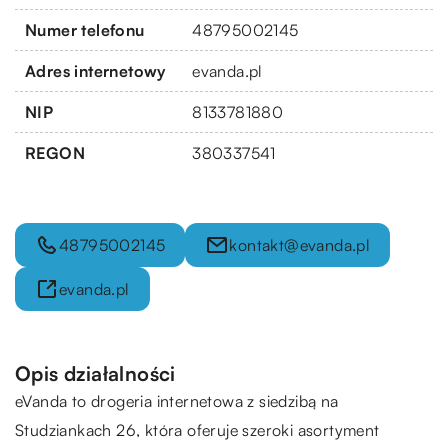
Numer telefonu
48795002145
Adres internetowy
evanda.pl
NIP
8133781880
REGON
380337541
48795002145
kontakt@evanda.pl
evanda.pl
Opis działalności
eVanda to drogeria internetowa z siedzibą na
Studziankach 26, która oferuje szeroki asortyment