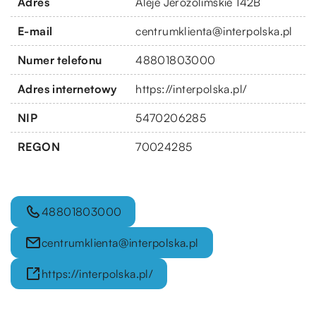
Adres
Aleje Jerozolimskie 142B
E-mail
centrumklienta@interpolska.pl
Numer telefonu
48801803000
Adres internetowy
https://interpolska.pl/
NIP
5470206285
REGON
70024285
48801803000
centrumklienta@interpolska.pl
https://interpolska.pl/