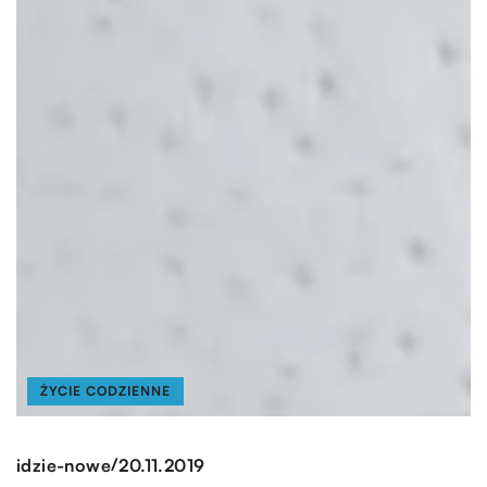
ŻYCIE CODZIENNE
/
idzie-nowe
20.11.2019