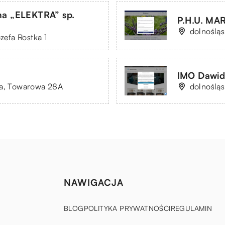
na „ELEKTRA” sp.
P.H.U. MA
dolnośląs
ózefa Rostka 1
IMO Dawid
ca, Towarowa 28A
dolnośląs
NAWIGACJA
BLOG
POLITYKA PRYWATNOŚCI
REGULAMIN