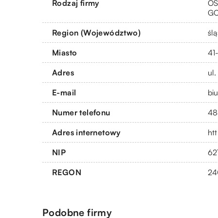
Rodzaj firmy
OS
G
Region (Województwo)
ślą
Miasto
41
Adres
ul
E-mail
bi
Numer telefonu
48
Adres internetowy
ht
NIP
62
REGON
24
Podobne firmy