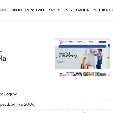
DRUK
SPOŁECZEŃSTWO
SPORT
STYL I MODA
SZTUKA I
a
ła
m i ogród
 października 2006