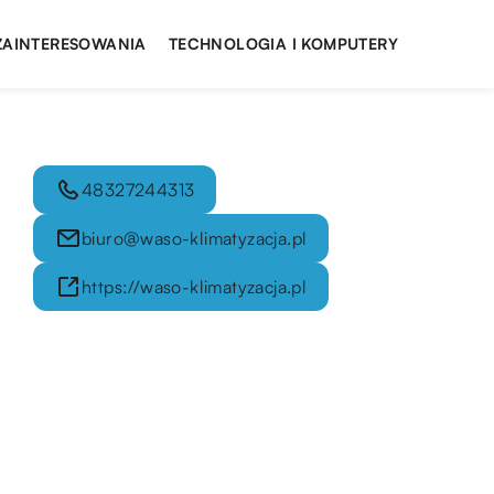
 ZAINTERESOWANIA
TECHNOLOGIA I KOMPUTERY
48327244313
biuro@waso-klimatyzacja.pl
https://waso-klimatyzacja.pl