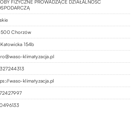
OBY FIZYCZNE PROWADZĄCE DZIAŁALNOŚĆ
OSPODARCZĄ
skie
-500 Chorzów
. Katowicka 154b
uro@waso-klimatyzacja.pl
327244313
tps://waso-klimatyzacja.pl
72427997
0496133