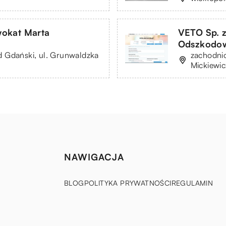
okat Marta
VETO Sp. z
Odszkodo
 Gdański, ul. Grunwaldzka
zachodni
Mickiewi
NAWIGACJA
BLOG
POLITYKA PRYWATNOŚCI
REGULAMIN