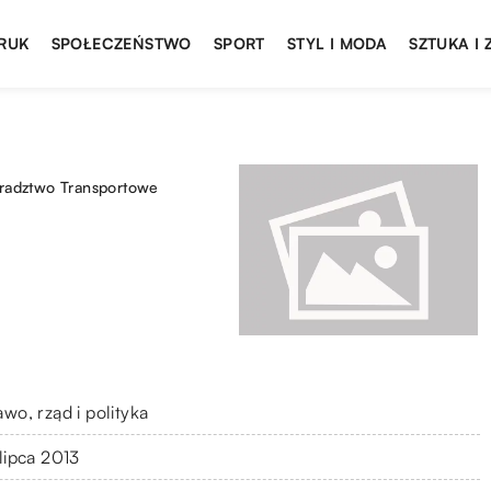
DRUK
SPOŁECZEŃSTWO
SPORT
STYL I MODA
SZTUKA I
radztwo Transportowe
wo, rząd i polityka
 lipca 2013