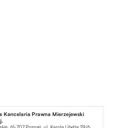
tus Kancelaria Prawna Mierzejewski
j.
skie, 61-707 Poznań, ul. Karola Libelta 29/6