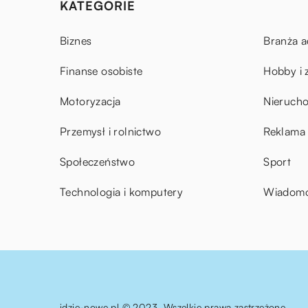
KATEGORIE
Biznes
Branża a
Finanse osobiste
Hobby i 
Motoryzacja
Nieruch
Przemysł i rolnictwo
Reklama 
Społeczeństwo
Sport
Technologia i komputery
Wiadomoś
idzie-nowe.pl © 2023. Wszelkie prawa zastrzeżone.