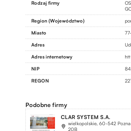
Rodzaj firmy
OS
G
Region (Województwo)
po
Miasto
77
Adres
Ud
Adres internetowy
htt
NIP
84
REGON
22
Podobne firmy
CLAR SYSTEM S.A.
wielkopolskie, 60-542 Poznań
20B