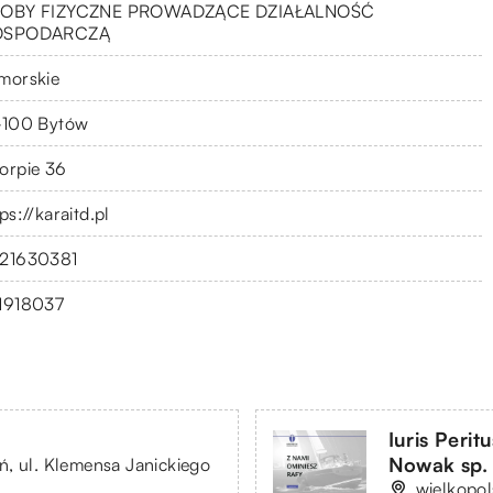
OBY FIZYCZNE PROWADZĄCE DZIAŁALNOŚĆ
OSPODARCZĄ
morskie
-100 Bytów
orpie 36
ps://karaitd.pl
21630381
1918037
Iuris Peri
Nowak sp. 
, ul. Klemensa Janickiego
wielkopol