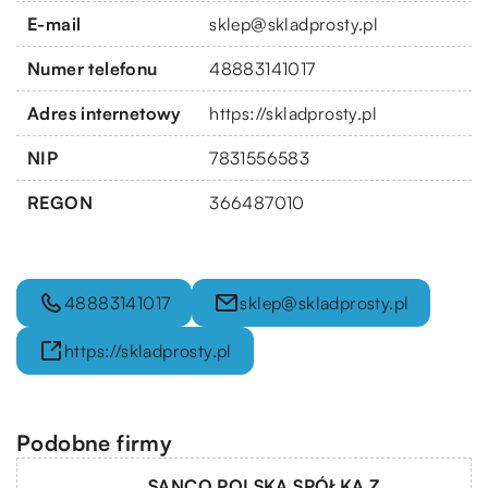
E-mail
sklep@skladprosty.pl
Numer telefonu
48883141017
Adres internetowy
https://skladprosty.pl
NIP
7831556583
REGON
366487010
48883141017
sklep@skladprosty.pl
https://skladprosty.pl
Podobne firmy
SANCO POLSKA SPÓŁKA Z