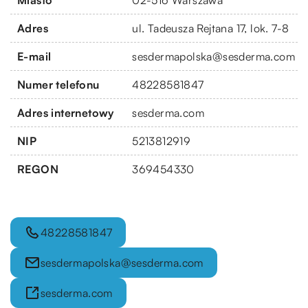
Adres
ul. Tadeusza Rejtana 17, lok. 7-8
E-mail
sesdermapolska@sesderma.com
Numer telefonu
48228581847
Adres internetowy
sesderma.com
NIP
5213812919
REGON
369454330
48228581847
sesdermapolska@sesderma.com
sesderma.com