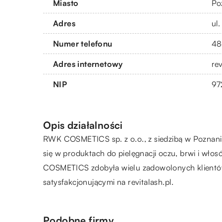
Miasto
Po
Adres
ul
Numer telefonu
48
Adres internetowy
rev
NIP
97
Opis działalności
RWK COSMETICS sp. z o.o., z siedzibą w Poznan
się w produktach do pielęgnacji oczu, brwi i wło
COSMETICS zdobyła wielu zadowolonych klientów.
satysfakcjonującymi na revitalash.pl.
Podobne firmy