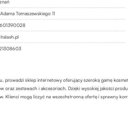
znań
. Adama Tomaszewskiego 11
601390028
italash.pl
21308603
iu, prowadzi sklep internetowy oferujący szeroką gamę kos
sów oraz zestawach i akcesoriach. Dzięki wysokiej jakości pro
 Klienci mogą liczyć na wszechstronną ofertę i sprawny kont