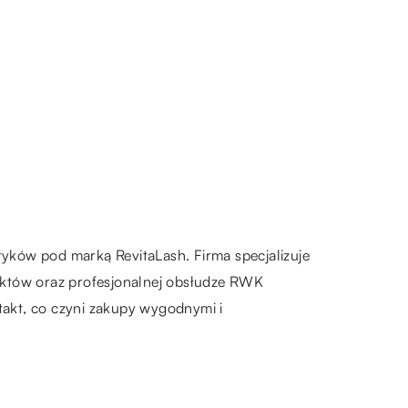
metyków pod marką
RevitaLash
. Firma specjalizuje
duktów oraz profesjonalnej obsłudze RWK
akt, co czyni zakupy wygodnymi i