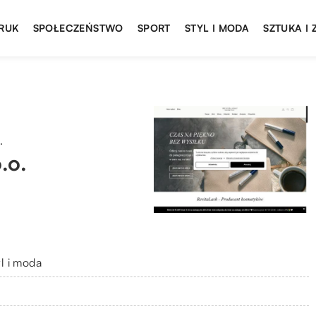
DRUK
SPOŁECZEŃSTWO
SPORT
STYL I MODA
SZTUKA I
.
.o.
yl i moda