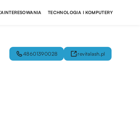
 ZAINTERESOWANIA
TECHNOLOGIA I KOMPUTERY
48601390028
revitalash.pl