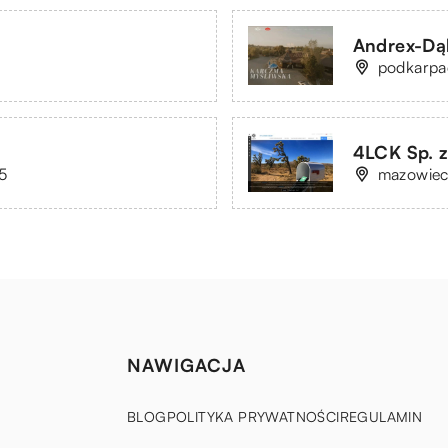
Andrex-Dąb
6
podkarpa
4LCK Sp. z
/5
mazowiec
NAWIGACJA
BLOG
POLITYKA PRYWATNOŚCI
REGULAMIN