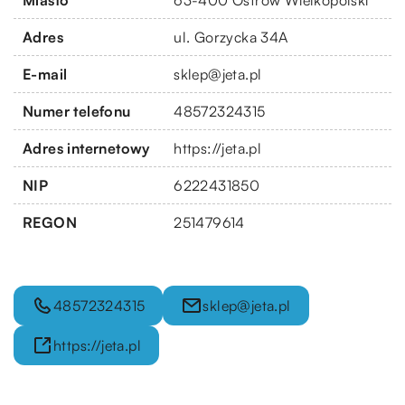
Adres
ul. Gorzycka 34A
E-mail
sklep@jeta.pl
Numer telefonu
48572324315
Adres internetowy
https://jeta.pl
NIP
6222431850
REGON
251479614
48572324315
sklep@jeta.pl
https://jeta.pl