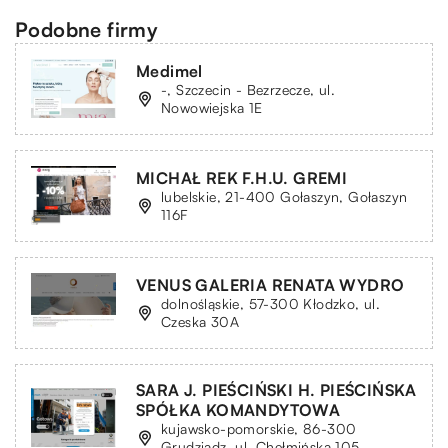
Podobne firmy
Medimel
-, Szczecin - Bezrzecze, ul.
Nowowiejska 1E
MICHAŁ REK F.H.U. GREMI
lubelskie, 21-400 Gołaszyn, Gołaszyn
116F
VENUS GALERIA RENATA WYDRO
dolnośląskie, 57-300 Kłodzko, ul.
Czeska 30A
SARA J. PIEŚCIŃSKI H. PIEŚCIŃSKA
SPÓŁKA KOMANDYTOWA
kujawsko-pomorskie, 86-300
Grudziądz, ul. Chełmińska 105