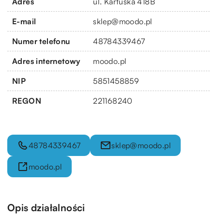
Adres
ul. Kartuska 418B
E-mail
sklep@moodo.pl
Numer telefonu
48784339467
Adres internetowy
moodo.pl
NIP
5851458859
REGON
221168240
48784339467
sklep@moodo.pl
moodo.pl
Opis działalności