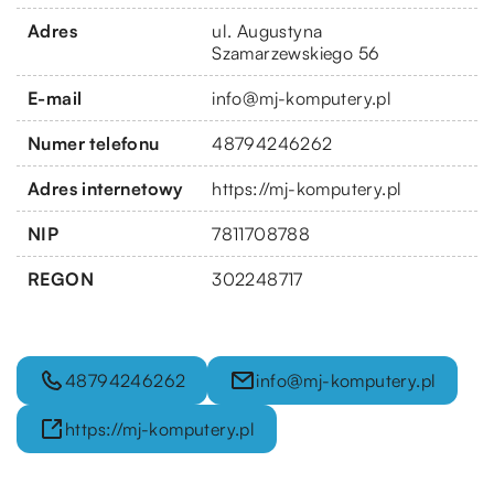
Adres
ul. Augustyna
Szamarzewskiego 56
E-mail
info@mj-komputery.pl
Numer telefonu
48794246262
Adres internetowy
https://mj-komputery.pl
NIP
7811708788
REGON
302248717
48794246262
info@mj-komputery.pl
https://mj-komputery.pl