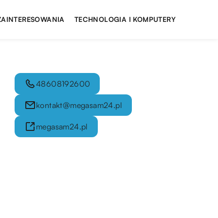
 ZAINTERESOWANIA
TECHNOLOGIA I KOMPUTERY
48608192600
kontakt@megasam24.pl
megasam24.pl