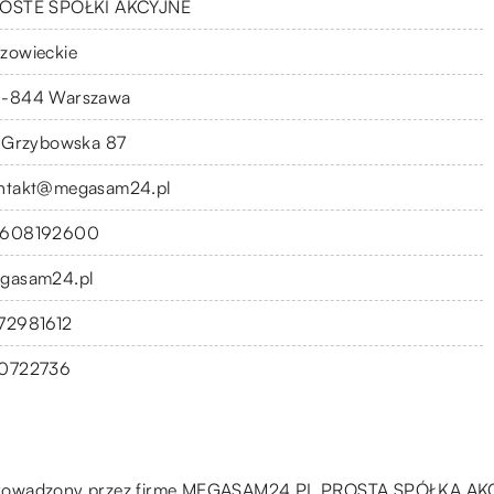
OSTE SPÓŁKI AKCYJNE
zowieckie
-844 Warszawa
. Grzybowska 87
ntakt@megasam24.pl
608192600
gasam24.pl
72981612
0722736
prowadzony przez firmę MEGASAM24.PL PROSTA SPÓŁKA AKCYJ