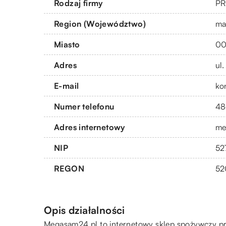
Rodzaj firmy
PR
Region (Województwo)
ma
Miasto
00
Adres
ul
E-mail
ko
Numer telefonu
48
Adres internetowy
me
NIP
52
REGON
52
Opis działalności
Megasam24.pl to internetowy sklep spożywczy 