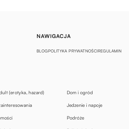
NAWIGACJA
BLOG
POLITYKA PRYWATNOŚCI
REGULAMIN
dult (erotyka, hazard)
Dom i ogród
zainteresowania
Jedzenie i napoje
omości
Podróże