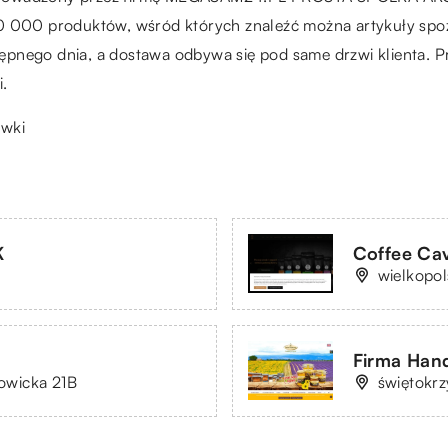
10 000 produktów, wśród których znaleźć można artykuły spo
pnego dnia, a dostawa odbywa się pod same drzwi klienta. Pr
i.
ówki
K
Coffee Ca
1
wielkopol
Firma Hand
lowicka 21B
świętokrz