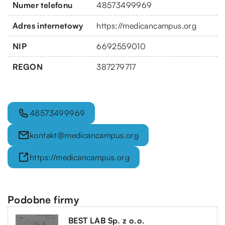
Numer telefonu
48573499969
Adres internetowy
https://medicancampus.org
NIP
6692559010
REGON
387279717
48573499969
kontakt@medicancampus.org
https://medicancampus.org
Podobne firmy
BEST LAB Sp. z o.o.