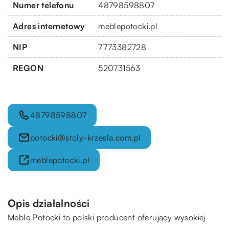
Numer telefonu
48798598807
Adres internetowy
meblepotocki.pl
NIP
7773382728
REGON
520731563
48798598807
potocki@stoly-krzesla.com.pl
meblepotocki.pl
Opis działalności
Meble Potocki to polski producent oferujący wysokiej