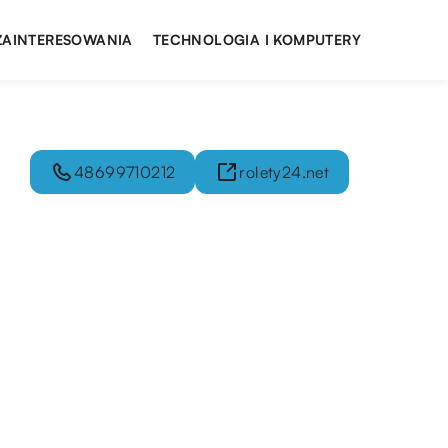
 ZAINTERESOWANIA
TECHNOLOGIA I KOMPUTERY
48699710212
rolety24.net