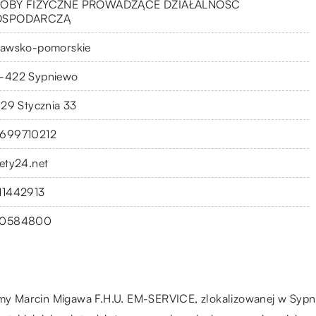
OBY FIZYCZNE PROWADZĄCE DZIAŁALNOŚĆ
OSPODARCZĄ
jawsko-pomorskie
-422 Sypniewo
. 29 Stycznia 33
699710212
lety24.net
11442913
0584800
rmy Marcin Migawa F.H.U. EM-SERVICE, zlokalizowanej w Sypnie