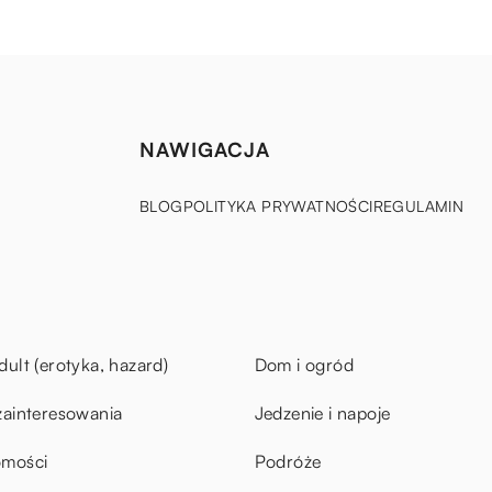
NAWIGACJA
BLOG
POLITYKA PRYWATNOŚCI
REGULAMIN
dult (erotyka, hazard)
Dom i ogród
zainteresowania
Jedzenie i napoje
omości
Podróże