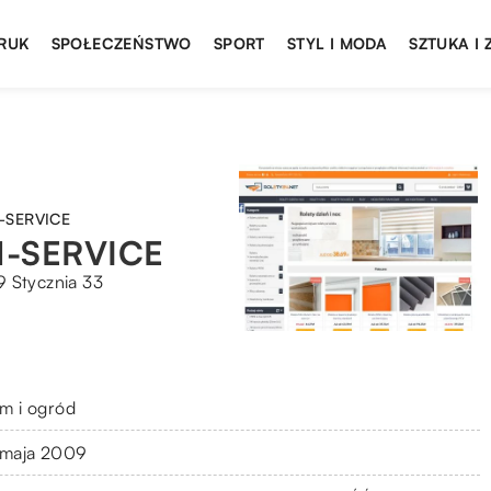
DRUK
SPOŁECZEŃSTWO
SPORT
STYL I MODA
SZTUKA I
M-SERVICE
EM-SERVICE
9 Stycznia 33
m i ogród
 maja 2009