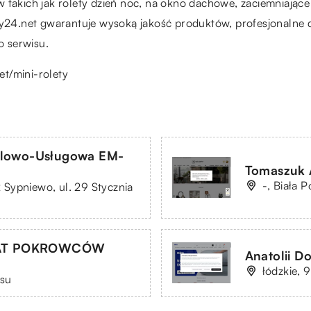
 takich jak rolety dzień noc, na okno dachowe, zaciemniające 
ety24.net gwarantuje wysoką jakość produktów, profesjonalne 
o serwisu.
et/mini-rolety
dlowo-Usługowa EM-
Tomaszuk 
-, Biała 
Sypniewo, ul. 29 Stycznia
AT POKROWCÓW
Anatolii D
łódzkie, 
ssu