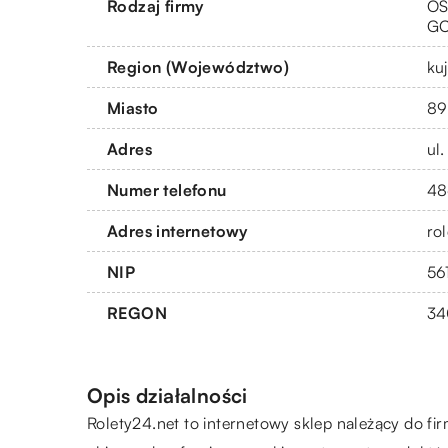
Rodzaj firmy
OS
G
Region (Województwo)
ku
Miasto
89
Adres
ul
Numer telefonu
48
Adres internetowy
ro
NIP
56
REGON
34
Opis działalności
Rolety24.net to internetowy sklep należący do fi