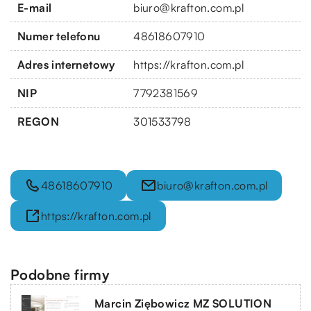
E-mail
biuro@krafton.com.pl
Numer telefonu
48618607910
Adres internetowy
https://krafton.com.pl
NIP
7792381569
REGON
301533798
48618607910
biuro@krafton.com.pl
https://krafton.com.pl
Podobne firmy
Marcin Ziębowicz MZ SOLUTION