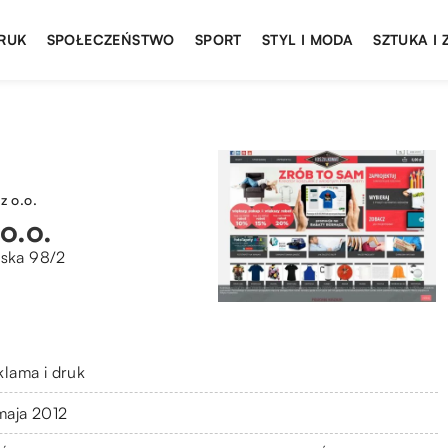
DRUK
SPOŁECZEŃSTWO
SPORT
STYL I MODA
SZTUKA I
 o.o.
o.o.
ńska 98/2
klama i druk
 maja 2012