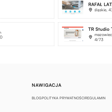
RAFAŁ LA
śląskie, 
TR Studio
.
mazowiec
10
4/73
NAWIGACJA
BLOG
POLITYKA PRYWATNOŚCI
REGULAMIN