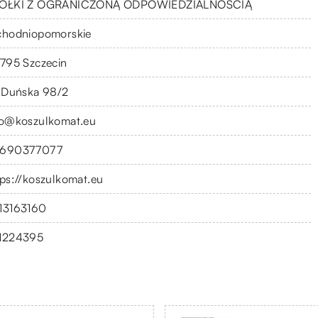
ÓŁKI Z OGRANICZONĄ ODPOWIEDZIALNOŚCIĄ
chodniopomorskie
-795 Szczecin
. Duńska 98/2
fo@koszulkomat.eu
690377077
tps://koszulkomat.eu
13163160
1224395