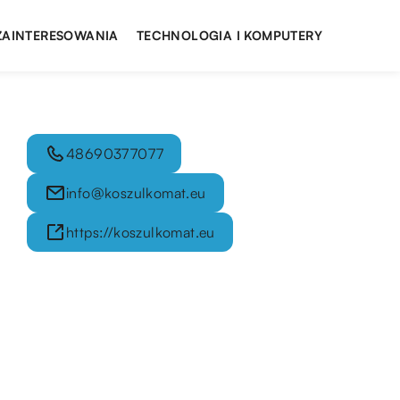
 ZAINTERESOWANIA
TECHNOLOGIA I KOMPUTERY
48690377077
info@koszulkomat.eu
https://koszulkomat.eu