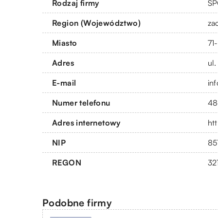
Rodzaj firmy
SP
Region (Województwo)
za
Miasto
71
Adres
ul
E-mail
in
Numer telefonu
48
Adres internetowy
ht
NIP
85
REGON
32
Podobne firmy