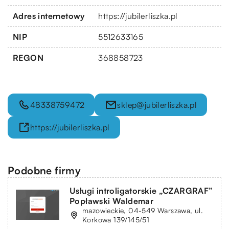
Adres internetowy
https://jubilerliszka.pl
NIP
5512633165
REGON
368858723
48338759472
sklep@jubilerliszka.pl
https://jubilerliszka.pl
Podobne firmy
Usługi introligatorskie „CZARGRAF”
Popławski Waldemar
mazowieckie, 04-549 Warszawa, ul.
Korkowa 139/145/51