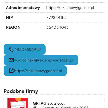
Adres internetowy
https://reklamowygadzet.pl
NIP
7792441113
REGON
364034043
48508556952
w.wrocinski@reklamowygadzet.pl
https://reklamowygadzet.pl
Podobne firmy
QRTAG sp. z o.o.
-, Poznań, ul. Głogowska 70/18