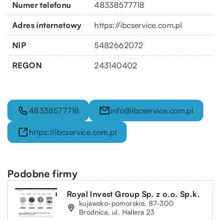
Numer telefonu
48338577718
Adres internetowy
https://ibcservice.com.pl
NIP
5482662072
REGON
243140402
48338577718
info@ibcservice.com.pl
https://ibcservice.com.pl
Podobne firmy
Royal Invest Group Sp. z o.o. Sp.k.
kujawsko-pomorskie, 87-300
Brodnica, ul. Hallera 23