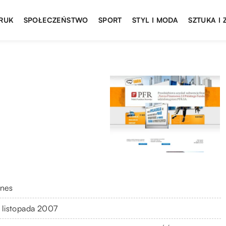
DRUK
SPOŁECZEŃSTWO
SPORT
STYL I MODA
SZTUKA I
znes
 listopada 2007