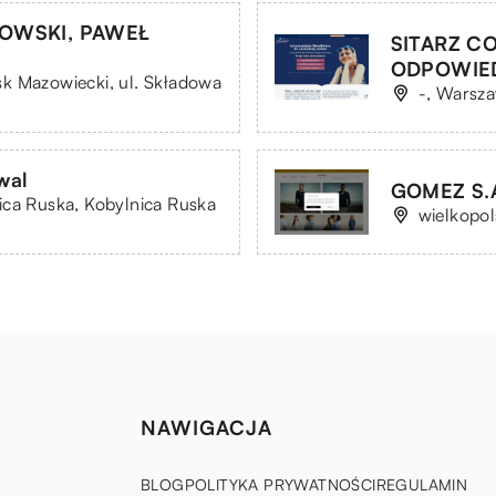
ROWSKI, PAWEŁ
SITARZ C
ODPOWIE
k Mazowiecki, ul. Składowa
-, Warszaw
wal
GOMEZ S.
ica Ruska, Kobylnica Ruska
wielkopol
NAWIGACJA
BLOG
POLITYKA PRYWATNOŚCI
REGULAMIN