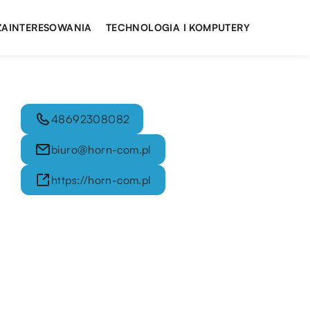
 ZAINTERESOWANIA
TECHNOLOGIA I KOMPUTERY
48692308082
biuro@horn-com.pl
https://horn-com.pl