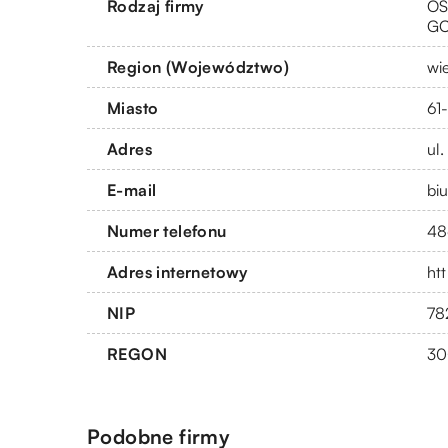
Rodzaj firmy
OS
G
Region (Województwo)
wi
Miasto
61
Adres
ul
E-mail
bi
Numer telefonu
48
Adres internetowy
ht
NIP
78
REGON
30
Podobne firmy