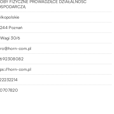
OBY FIZYCZNE PROWADZĄCE DZIAŁALNOŚĆ
OSPODARCZĄ
elkopolskie
-244 Poznań
. Wagi 30/6
uro@horn-com.pl
692308082
tps://horn-com.pl
22232214
0707820