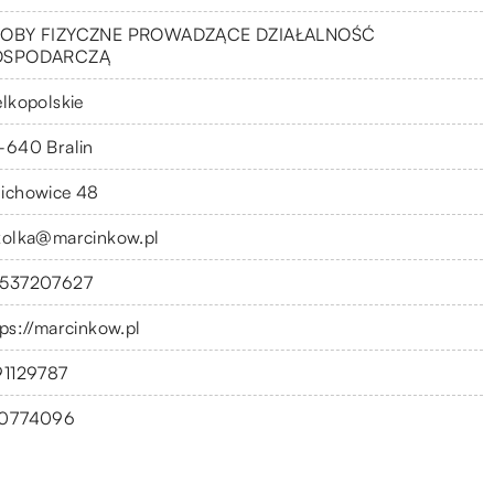
OBY FIZYCZNE PROWADZĄCE DZIAŁALNOŚĆ
OSPODARCZĄ
elkopolskie
-640 Bralin
ichowice 48
kolka@marcinkow.pl
537207627
tps://marcinkow.pl
91129787
0774096