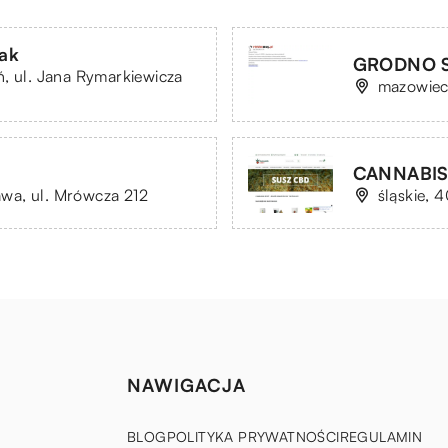
bak
GRODNO S
, ul. Jana Rymarkiewicza
mazowieck
CANNABIS 
wa, ul. Mrówcza 212
śląskie, 4
NAWIGACJA
BLOG
POLITYKA PRYWATNOŚCI
REGULAMIN