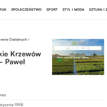
DRUK
SPOŁECZEŃSTWO
SPORT
STYL I MODA
SZTUKA I
zewów Ozdobnych i
kie Krzewów
– Paweł
znes
 stycznia 1998