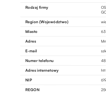
Rodzaj firmy
OS
G
Region (Województwo)
wi
Miasto
63
Adres
Mn
E-mail
sz
Numer telefonu
48
Adres internetowy
ht
NIP
61
REGON
25