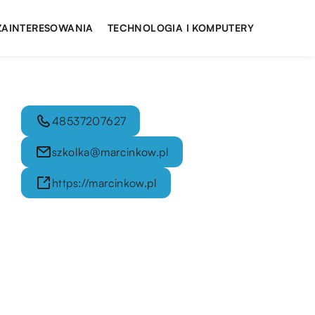
 ZAINTERESOWANIA
TECHNOLOGIA I KOMPUTERY
48537207627
szkolka@marcinkow.pl
https://marcinkow.pl