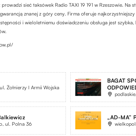
wadzi sieć taksówek Radio TAXI 19 191 w Rzeszowie. Na stro
gwarancją znanej z góry ceny. Firma oferuje najkorzystniejszy 
stępności i wieloletniemu doświadczeniu obsługa jest szybka
ów.
ow.pl/
BAGAT SP
ODPOWIE
l. Żołnierzy I Armii Wojska
podlaskie
alkiewicz
„AD-MA” P
, ul. Polna 36
wielkopol