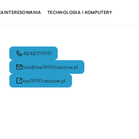
 ZAINTERESOWANIA
TECHNOLOGIA I KOMPUTERY
48481719191
taxi@taxi19191rzeszow.pl
taxi19191rzeszow.pl