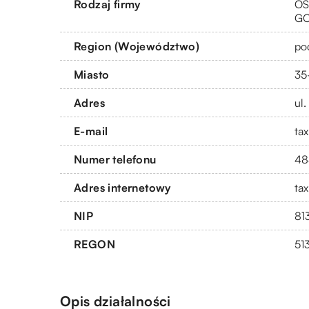
Rodzaj firmy
OS
G
Region (Województwo)
po
Miasto
35
Adres
ul
E-mail
ta
Numer telefonu
48
Adres internetowy
ta
NIP
81
REGON
51
Opis działalności