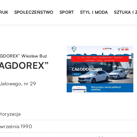
DRUK
SPOŁECZEŃSTWO
SPORT
STYL I MODA
SZTUKA I
AGDOREX” Wiesław Buż
„DAGDOREX”
 Jałowego, nr 29
toryzacja
 września 1990