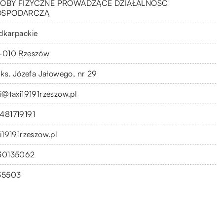
OBY FIZYCZNE PROWADZĄCE DZIAŁALNOŚĆ
OSPODARCZĄ
dkarpackie
-010 Rzeszów
. ks. Józefa Jałowego, nr 29
xi@taxi19191rzeszow.pl
481719191
xi19191rzeszow.pl
30135062
35503