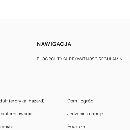
NAWIGACJA
BLOG
POLITYKA PRYWATNOŚCI
REGULAMIN
dult (erotyka, hazard)
Dom i ogród
zainteresowania
Jedzenie i napoje
omości
Podróże