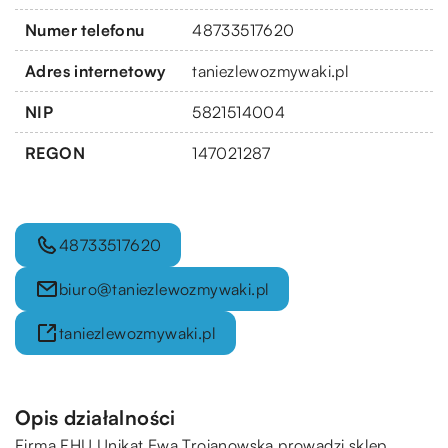
Numer telefonu
48733517620
Adres internetowy
taniezlewozmywaki.pl
NIP
5821514004
REGON
147021287
48733517620
biuro@taniezlewozmywaki.pl
taniezlewozmywaki.pl
Opis działalności
Firma FHU Unikat Ewa Trojanowska prowadzi sklep