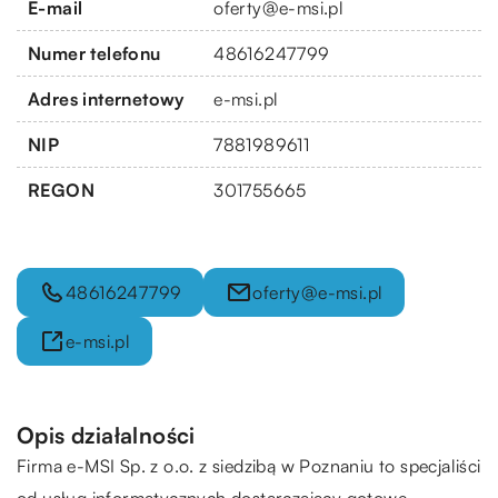
E-mail
oferty@e-msi.pl
Numer telefonu
48616247799
Adres internetowy
e-msi.pl
NIP
7881989611
REGON
301755665
48616247799
oferty@e-msi.pl
e-msi.pl
Opis działalności
Firma e-MSI Sp. z o.o. z siedzibą w Poznaniu to specjaliści
od usług informatycznych dostarczający gotowe