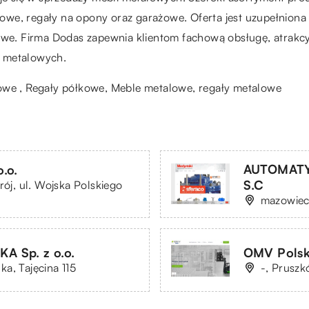
we, regały na opony oraz garażowe. Oferta jest uzupełniona 
towe. Firma Dodas zapewnia klientom fachową obsługę, atrakc
w metalowych.
towe , Regały półkowe, Meble metalowe,
regały metalowe
AUTOMATY
.o.
S.C
rój, ul. Wojska Polskiego
mazowieck
 Sp. z o.o.
OMV Polska
a, Tajęcina 115
-, Pruszk