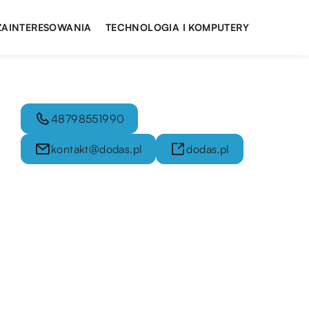
 ZAINTERESOWANIA
TECHNOLOGIA I KOMPUTERY
48798551990
kontakt@dodas.pl
dodas.pl