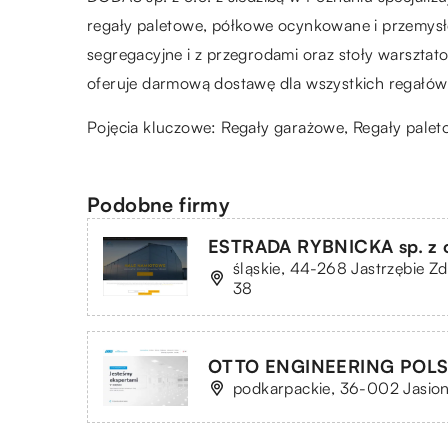
regały paletowe, półkowe ocynkowane i przemysło
segregacyjne i z przegrodami oraz stoły warszta
oferuje darmową dostawę dla wszystkich regałó
Pojęcia kluczowe: Regały garażowe, Regały pale
Podobne firmy
ESTRADA RYBNICKA sp. z o
śląskie, 44-268 Jastrzębie Zd
38
OTTO ENGINEERING POLSKA
podkarpackie, 36-002 Jasionk