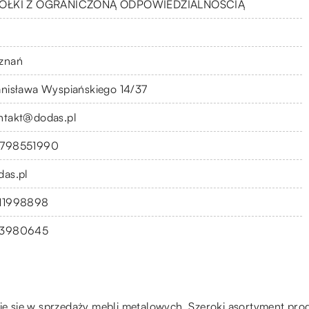
ÓŁKI Z OGRANICZONĄ ODPOWIEDZIALNOŚCIĄ
znań
anisława Wyspiańskiego 14/37
ntakt@dodas.pl
798551990
das.pl
11998898
3980645
zuje się w sprzedaży mebli metalowych. Szeroki asortyment pr