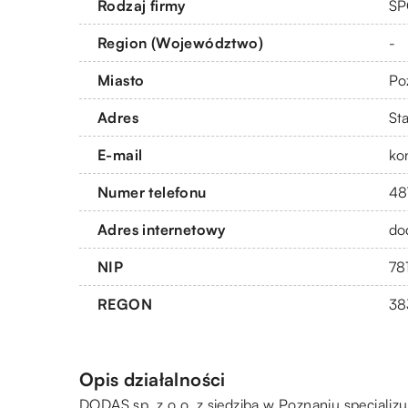
Rodzaj firmy
SP
Region (Województwo)
-
Miasto
Po
Adres
St
E-mail
ko
Numer telefonu
48
Adres internetowy
do
NIP
78
REGON
38
Opis działalności
DODAS sp. z o.o. z siedzibą w Poznaniu specjali