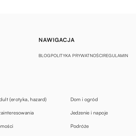
NAWIGACJA
BLOG
POLITYKA PRYWATNOŚCI
REGULAMIN
dult (erotyka, hazard)
Dom i ogród
zainteresowania
Jedzenie i napoje
omości
Podróże