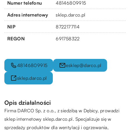
Numer telefonu
48146809915
Adres internetowy
sklep.darco.pl
NIP
8722177114
REGON
691758322
48146809915
esklep@darco.pl
sklep.darco.pl
Opis działalności
Firma DARCO Sp. z o.o., z siedzibą w Dębicy, prowadzi
sklep internetowy sklep.darco.pl. Specjalizuje się w
sprzedaży produktów dla wentylacji i ogrzewania,