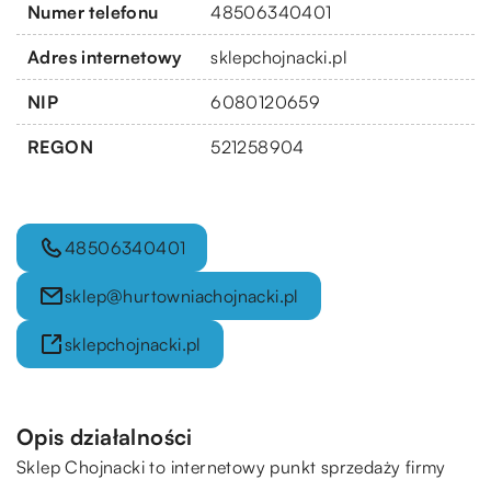
Numer telefonu
48506340401
Adres internetowy
sklepchojnacki.pl
NIP
6080120659
REGON
521258904
48506340401
sklep@hurtowniachojnacki.pl
sklepchojnacki.pl
Opis działalności
Sklep Chojnacki
to internetowy punkt sprzedaży firmy