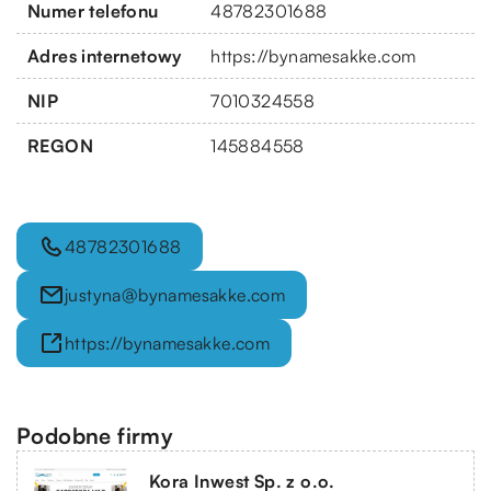
Numer telefonu
48782301688
Adres internetowy
https://bynamesakke.com
NIP
7010324558
REGON
145884558
48782301688
justyna@bynamesakke.com
https://bynamesakke.com
Podobne firmy
Kora Inwest Sp. z o.o.