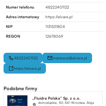
Numer telefonu
48222401122
Adres internetowy
https://alvare.pl
NIP
1131531804
REGON
12678069
48222401122
materace@alvare.pl
https://alvare.pl
Podobne firmy
„Fluidra Polska” Sp. z o.o.
dolnośląskie, 50-541 Wrocław, Aleja