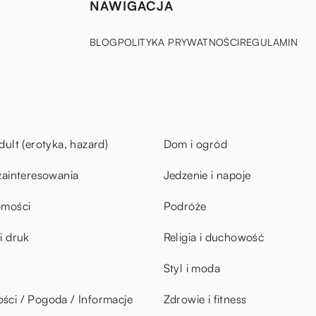
NAWIGACJA
BLOG
POLITYKA PRYWATNOŚCI
REGULAMIN
dult (erotyka, hazard)
Dom i ogród
zainteresowania
Jedzenie i napoje
omości
Podróże
i druk
Religia i duchowość
Styl i moda
ci / Pogoda / Informacje
Zdrowie i fitness