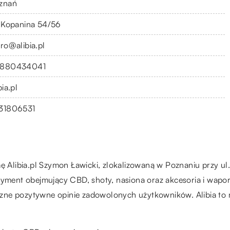
znań
. Kopanina 54/56
uro@alibia.pl
880434041
bia.pl
31806531
ę Alibia.pl Szymon Ławicki, zlokalizowaną w Poznaniu przy ul
tyment obejmujący CBD, shoty, nasiona oraz akcesoria i wapor
liczne pozytywne opinie zadowolonych użytkowników. Alibia to 