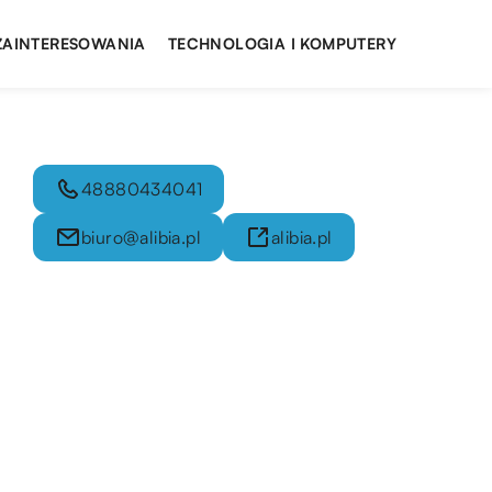
 ZAINTERESOWANIA
TECHNOLOGIA I KOMPUTERY
48880434041
biuro@alibia.pl
alibia.pl