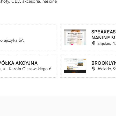
 shoty, CBD, akcesoria, nasiona
SPEAKEAS
NANINE M
kołajczyka 5A
śląskie, 
PÓŁKA AKCYJNA
BROOKLYN
, ul. Karola Olszewskiego 6
łódzkie, 