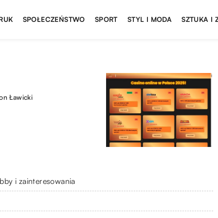
DRUK
SPOŁECZEŃSTWO
SPORT
STYL I MODA
SZTUKA I
mon Ławicki
bby i zainteresowania